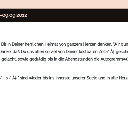
09.09.2012
Dir in Deiner herrlichen Heimat von ganzem Herzen danken. Wir durft
nke, daß Du uns allen so viel von Deiner kostbaren Zeit¬¨‚Ä† geschen
a gelacht, sowie geduldig bis in die Abendstunden die Autogrammwüns
¬•s¬¨‚Ä† " sind wieder bis ins Innerste unserer Seele und in alle He