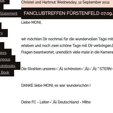
ook
Christel und Hartmut
Wednesday, 12 September 2012
FANCLUBTREFFEN FÜRSTENFELD 07.09.-
 Statement
Liebe MONI,
ry
wir möchten Dir nochmal für die wundervollen Tage mit 
erleben und noch zwei schöne Tage mit Dir verbringen.Da
Fragen beantwortet, unendlich viele male in die Kamer
ires
aneous
Notebooks
Die Strahlen unseres¬¨‚Ä† schönsten¬¨‚Ä†¬¨‚Ä† " STERN¬¨
 Book
DANKE liebe MONI, es war wunderschön !
Deine FC - Leiter¬¨‚Ä† Deutschland - Mitte