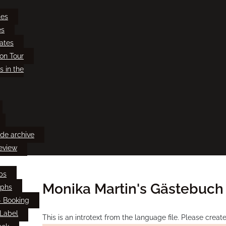
tes
es
ates
on Tour
s in the
ade archive
eview
bs
Monika Martin's Gästebuch
aphs
- Booking
Label
This is an introtext from the language file. Please crea