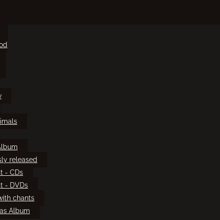
ood
w
imals
Album
sly released
t - CDs
t - DVDs
ith chants
mas Album