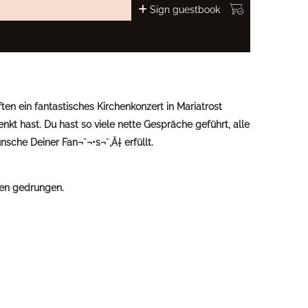
Sign guestbook
en ein fantastisches Kirchenkonzert in Mariatrost
kt hast. Du hast so viele nette Gespräche geführt, alle
che Deiner Fan¬¨¬•s¬¨‚Ä† erfüllt.
rzen gedrungen.