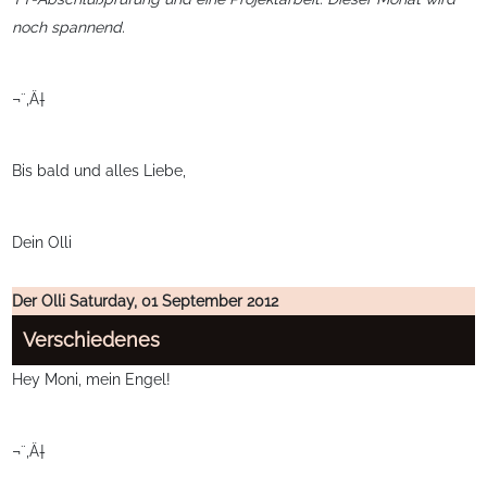
noch spannend.
¬¨‚Ä†
Bis bald und alles Liebe,
Dein Olli
Der Olli
Saturday, 01 September 2012
Verschiedenes
Hey Moni, mein Engel!
¬¨‚Ä†