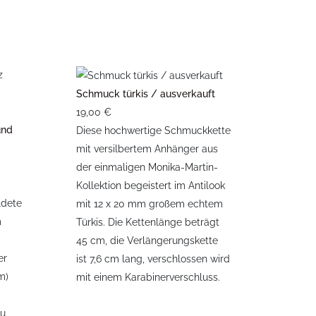
Schmuck türkis / ausverkauft
19,00 €
und
Diese hochwertige Schmuckkette
mit versilbertem Anhänger aus
der einmaligen Monika-Martin-
Kollektion begeistert im Antilook
ldete
mit 12 x 20 mm großem echtem
m
Türkis. Die Kettenlänge beträgt
45 cm, die Verlängerungskette
er
ist 7,6 cm lang, verschlossen wird
m)
mit einem Karabinerverschluss.
zu