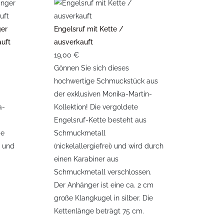
ger
Engelsruf mit Kette /
auft
ausverkauft
19,00 €
Gönnen Sie sich dieses
hochwertige Schmuckstück aus
der exklusiven Monika-Martin-
a-
Kollektion! Die vergoldete
Engelsruf-Kette besteht aus
ie
Schmuckmetall
m und
(nickelallergiefrei) und wird durch
einen Karabiner aus
Schmuckmetall verschlossen.
Der Anhänger ist eine ca. 2 cm
große Klangkugel in silber. Die
Kettenlänge beträgt 75 cm.