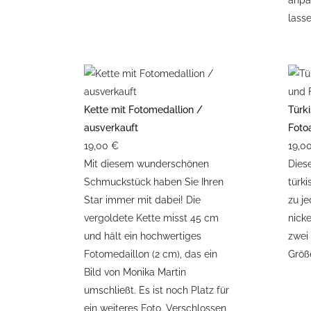
anpa
lass
Kette mit Fotomedallion /
Türk
ausverkauft
Foto
19,00 €
19,0
Mit diesem wunderschönen
Dies
Schmuckstück haben Sie Ihren
türk
Star immer mit dabei! Die
zu je
vergoldete Kette misst 45 cm
nick
und hält ein hochwertiges
zwei
Fotomedaillon (2 cm), das ein
Größ
Bild von Monika Martin
umschließt. Es ist noch Platz für
ein weiteres Foto. Verschlossen