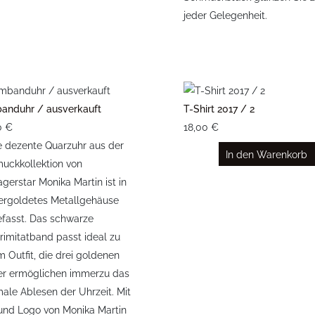
jeder Gelegenheit.
anduhr / ausverkauft
T-Shirt 2017 / 2
0 €
18,00 €
e dezente Quarzuhr aus der
In den Warenkorb
uckkollektion von
gerstar Monika Martin ist in
vergoldetes Metallgehäuse
efasst. Das schwarze
rimitatband passt ideal zu
 Outfit, die drei goldenen
er ermöglichen immerzu das
male Ablesen der Uhrzeit. Mit
 und Logo von Monika Martin