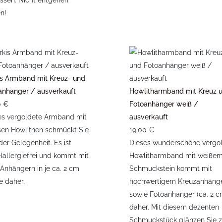
ssen. Nicht entgehen
en!
is Armband mit Kreuz- und
anhänger / ausverkauft
Howlitharmband mit Kreuz 
0 €
Fotoanhänger weiß /
es vergoldete Armband mit
ausverkauft
isen Howlithen schmückt Sie
19,00 €
der Gelegenheit. Es ist
Dieses wunderschöne vergo
elallergiefrei und kommt mit
Howlitharmband mit weiße
 Anhängern in je ca. 2 cm
Schmuckstein kommt mit
e daher.
hochwertigem Kreuzanhäng
sowie Fotoanhänger (ca. 2 c
daher. Mit diesem dezenten
Schmuckstück glänzen Sie 