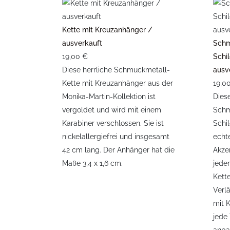
Kette mit Kreuzanhänger /
ausverkauft
Schm
19,00 €
Schi
Diese herrliche Schmuckmetall-
ausv
Kette mit Kreuzanhänger aus der
19,0
Monika-Martin-Kollektion ist
Dies
vergoldet und wird mit einem
Schm
Karabiner verschlossen. Sie ist
Schi
nickelallergiefrei und insgesamt
echt
42 cm lang. Der Anhänger hat die
Akze
Maße 3,4 x 1,6 cm.
jedem
Kett
Verl
mit 
jede