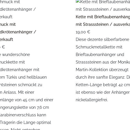
Kette mit Brieftaubenanhän
uck mit
mit Strasssteinen / ausverk
ldkrötenanhänger /
19,00 €
erkauft
Diese dezente silberfarbene
0 €
Schmuckmetallkette mit
e wunderschöne
Brieftaubenanhänger und
uckkette mit
Strasssteinen aus der Monik
ldkrötenanhänger mit
Martin-Kollektion überzeugt
em Türkis und hellblauen
durch ihre sanfte Eleganz. D
ntsteinen schmückt zu
Ketten-Länge beträgt 42 c
 Anlass. Mit einer
ist ebenso wie der Anhänger
enlänge von 45 cm und einer
nickelallergiefrei.
ängerungskette von 7,6 cm
Karabinerverschluss kann
 Trägerin die Länge optimal