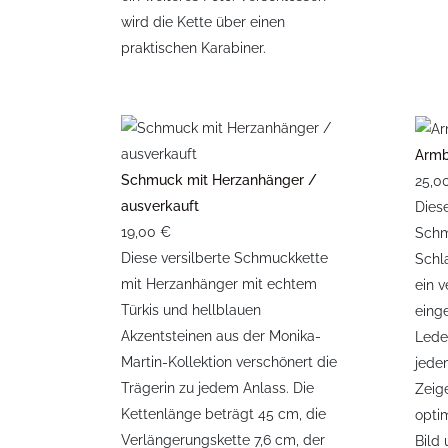
wird die Kette über einen
praktischen Karabiner.
Armb
Schmuck mit Herzanhänger /
25,0
ausverkauft
Dies
19,00 €
Schm
Diese versilberte Schmuckkette
Schla
mit Herzanhänger mit echtem
ein 
Türkis und hellblauen
eing
Akzentsteinen aus der Monika-
Lede
Martin-Kollektion verschönert die
jedem
Trägerin zu jedem Anlass. Die
Zeig
Kettenlänge beträgt 45 cm, die
opti
Verlängerungskette 7,6 cm, der
Bild