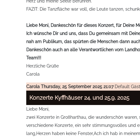
Herz und meine Seele berühren.
FAZIT: Die Tanzfläche war voll, die Leute tanzen, schun
Liebe Moni, Dankeschön für dieses Konzert, für Deine M
Ich wünsche Dir und uns, dass Du gemeinsam mit Deiner
nah am Publikum, das spürten die Menschen dann auch 
Dankeschön auch an alle Verantwortlichen vom Landhote
Team!!!
Herzliche Grüße
Carola
Carola
Thursday, 25 September 2025 21:07
Default Gäs
Konzerte Kyffhäuser 24. und 25.9. 2025
Liebe Moni,
zwei Konzerte in Großharthau, die wunderschön waren, s
verschiedene Konzerte, ein sehr stimmungsvolles und ein
lang,Herzen haben keine Fenster,Ach ich hab in meine