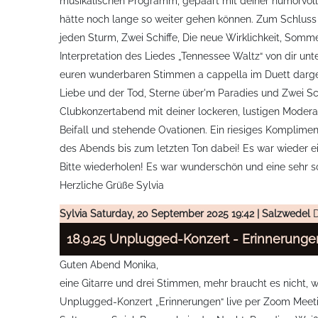
musikalischen Programm, gepaart mit deiner humorvolle
hätte noch lange so weiter gehen können. Zum Schluss 
jeden Sturm, Zwei Schiffe, Die neue Wirklichkeit, Somm
Interpretation des Liedes „Tennessee Waltz“ von dir un
euren wunderbaren Stimmen a cappella im Duett dargebo
Liebe und der Tod, Sterne über'm Paradies und Zwei S
Clubkonzertabend mit deiner lockeren, lustigen Modera
Beifall und stehende Ovationen. Ein riesiges Komplime
des Abends bis zum letzten Ton dabei! Es war wieder ei
Bitte wiederholen! Es war wunderschön und eine sehr s
Herzliche Grüße Sylvia
Sylvia
Saturday, 20 September 2025 19:42 | Salzwedel
D
18.9.25 Unplugged-Konzert - Erinnerunge
Guten Abend Monika,
eine Gitarre und drei Stimmen, mehr braucht es nicht, 
Unplugged-Konzert „Erinnerungen“ live per Zoom Meeting