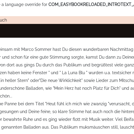
te a language override for
COM_EASYBOOKRELOADED_INTROTEXT_
buch
Gemeinsam mit Marco Sommer hast Du diesen wunderbaren Nachmittag g
r und schon für eine gute Stimmung sorgte, kamst Du dann zu Deine
 von dort aus gings Du durch das Publikum und begrüßtest viele gan
en haben keine Fenster " und " La Luna Blu " wurden u.a. textsicher
Ein heller Stern" oder"Die neue Wirklichkeit" sowie Lieder zum Mitsch
wunderschöne Balladen, wie "Mein Herz hat noch Platz für Dich" und au
chön...
che Panne bei dem Titel "Heut fühl ich mich wie zwanzig "verursacht
sungen und Deine feine, so klare Stimme hat auch noch die hinteren
 bewahrte Ruhe und es ging wieder flott mit Musik weiter. Viel Beifa
genannten Balladen aus. Das Publikum muksmäuschen still, lauschte