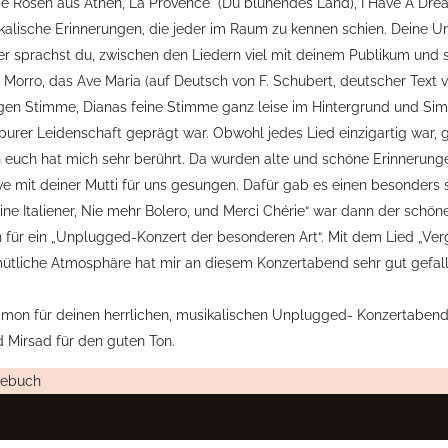
ße Rosen aus Athen, La Provence" (Du blühendes Land), I Have A Drea
ikalische Erinnerungen, die jeder im Raum zu kennen schien. Deine
 sprachst du, zwischen den Liedern viel mit deinem Publikum und sch
orro, das Ave Maria (auf Deutsch von F. Schubert, deutscher Text v
tigen Stimme, Dianas feine Stimme ganz leise im Hintergrund und Sim
purer Leidenschaft geprägt war. Obwohl jedes Lied einzigartig war, g
 euch hat mich sehr berührt. Da wurden alte und schöne Erinnerungen
ve mit deiner Mutti für uns gesungen. Dafür gab es einen besonders 
ine Italiener, Nie mehr Bolero, und Merci Chérie“ war dann der schö
ür ein „Unplugged-Konzert der besonderen Art“. Mit dem Lied „Vergi
ütliche Atmosphäre hat mir an diesem Konzertabend sehr gut gefall
imon für deinen herrlichen, musikalischen Unplugged- Konzertabend
d Mirsad für den guten Ton.
tebuch