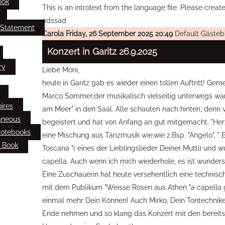
ook
This is an introtext from the language file. Please crea
adssad
 Statement
Carola
Friday, 26 September 2025 20:49
Default Gäste
Konzert in Garitz 26.9.2025
ry
Liebe Moni,
heute in Garitz gab es wieder einen tollen Auftritt! 
Marco Sommer,der musikalisch vielseitig unterwegs wa
ires
am Meer" in den Saal. Alle schauten nach hinten, denn
aneous
begeistert und hat von Anfang an gut mitgemacht. "Herz
Notebooks
eine Mischung aus Tanzmusik wie,wie z.Bsp. "Angelo", " 
 Book
Toscana "( eines der Lieblingslieder Deiner Mutti) und 
capella. Auch wenn ich mich wiederhole, es ist wunders
Eine Zuschauerin hat heute versehentlich eine technis
mit dem Publikum "Weisse Rosen aus Athen "a capella ge
einmal mehr Dein Können! Auch Mirko, Dein Tontechniker
Ende nehmen und so klang das Konzert mit den bereits 