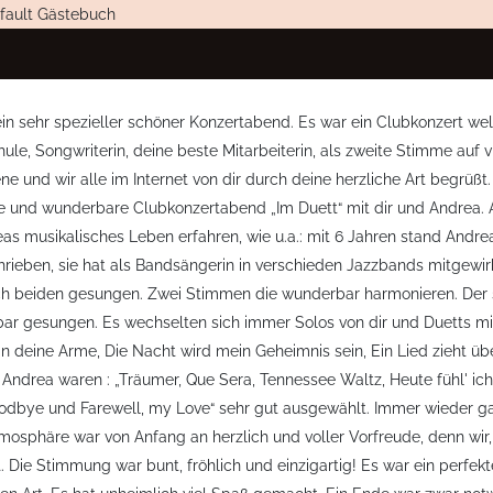
fault Gästebuch
ein sehr spezieller schöner Konzertabend. Es war ein Clubkonzert w
chule, Songwriterin, deine beste Mitarbeiterin, als zweite Stimme auf 
e und wir alle im Internet von dir durch deine herzliche Art begrüß
e und wunderbare Clubkonzertabend „Im Duett“ mit dir und Andrea. A
eas musikalisches Leben erfahren, wie u.a.: mit 6 Jahren stand Andre
hrieben, sie hat als Bandsängerin in verschieden Jazzbands mitgewi
ch beiden gesungen. Zwei Stimmen die wunderbar harmonieren. Der s
rbar gesungen. Es wechselten sich immer Solos von dir und Duetts mi
 in deine Arme, Die Nacht wird mein Geheimnis sein, Ein Lied zieht übe
ndrea waren : „Träumer, Que Sera, Tennessee Waltz, Heute fühl' ich
 Goodbye und Farewell, my Love“ sehr gut ausgewählt. Immer wieder
mosphäre war von Anfang an herzlich und voller Vorfreude, denn wir, 
t. Die Stimmung war bunt, fröhlich und einzigartig! Es war ein perf