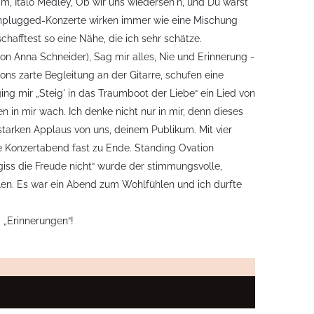
m, Italo Medley, Ob wir uns wiederseh'n, und Du warst
 Unplugged-Konzerte wirken immer wie eine Mischung
afftest so eine Nähe, die ich sehr schätze.
on Anna Schneider), Sag mir alles, Nie und Erinnerung -
ons zarte Begleitung an der Gitarre, schufen eine
ing mir „Steig' in das Traumboot der Liebe“ ein Lied von
 in mir wach. Ich denke nicht nur in mir, denn dieses
starken Applaus von uns, deinem Publikum. Mit vier
ne Konzertabend fast zu Ende. Standing Ovation
ss die Freude nicht“ wurde der stimmungsvolle,
en. Es war ein Abend zum Wohlfühlen und ich durfte
 „Erinnerungen“!