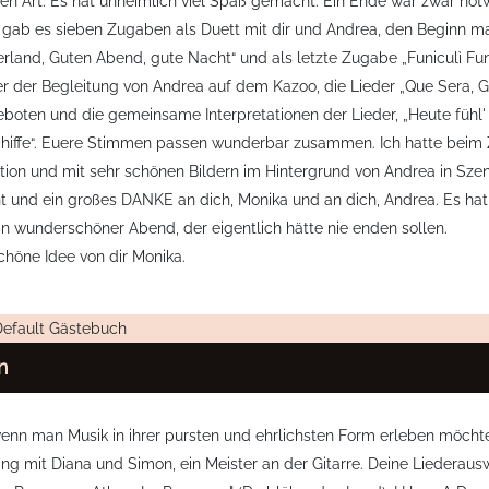
n Art. Es hat unheimlich viel Spaß gemacht. Ein Ende war zwar notwe
gab es sieben Zugaben als Duett mit dir und Andrea, den Beginn mac
erland, Guten Abend, gute Nacht“ und als letzte Zugabe „Funiculì Fu
ter der Begleitung von Andrea auf dem Kazoo, die Lieder „Que Sera, 
ten und die gemeinsame Interpretationen der Lieder, „Heute fühl' i
chiffe“. Euere Stimmen passen wunderbar zusammen. Ich hatte beim
tion und mit sehr schönen Bildern im Hintergrund von Andrea in Sz
nt und ein großes DANKE an dich, Monika und an dich, Andrea. Es ha
n wunderschöner Abend, der eigentlich hätte nie enden sollen.
chöne Idee von dir Monika.
efault Gästebuch
n
wenn man Musik in ihrer pursten und ehrlichsten Form erleben möcht
 mit Diana und Simon, ein Meister an der Gitarre. Deine Liederauswah