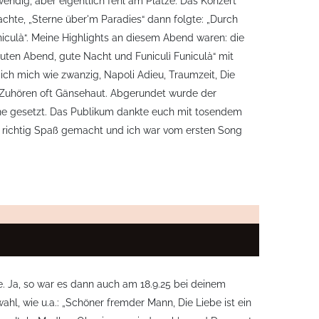
ndig, aber eigentlich fehl am Platze. Das Konzert
hte, „Sterne über'm Paradies“ dann folgte: „Durch
niculà“. Meine Highlights an diesem Abend waren: die
Guten Abend, gute Nacht und Funiculì Funiculà“ mit
ch mich wie zwanzig, Napoli Adieu, Traumzeit, Die
 Zuhören oft Gänsehaut. Abgerundet wurde der
ene gesetzt. Das Publikum dankte euch mit tosendem
t richtig Spaß gemacht und ich war vom ersten Song
e. Ja, so war es dann auch am 18.9.25 bei deinem
l, wie u.a.: „Schöner fremder Mann, Die Liebe ist ein