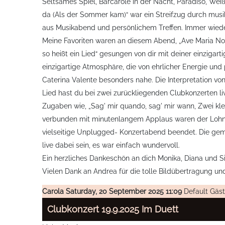
Seltsames Spiel, Barcarole in der Nacht, Paradiso, Wei
da (Als der Sommer kam)“ war ein Streifzug durch mus
aus Musikabend und persönlichem Treffen. Immer wieder
Meine Favoriten waren an diesem Abend, „Ave Maria No M
so heißt ein Lied“ gesungen von dir mit deiner einzigar
einzigartige Atmosphäre, die von ehrlicher Energie und 
Caterina Valente besonders nahe. Die Interpretation von
Lied hast du bei zwei zurückliegenden Clubkonzerten li
Zugaben wie, „Sag' mir quando, sag' mir wann, Zwei kle
verbunden mit minutenlangem Applaus waren der Lohn f
vielseitige Unplugged- Konzertabend beendet. Die gem
live dabei sein, es war einfach wundervoll.
Ein herzliches Dankeschön an dich Monika, Diana und S
Vielen Dank an Andrea für die tolle Bildübertragung un
Carola
Saturday, 20 September 2025 11:09
Default Gäs
Clubkonzert 19.9.2025 Im Duett