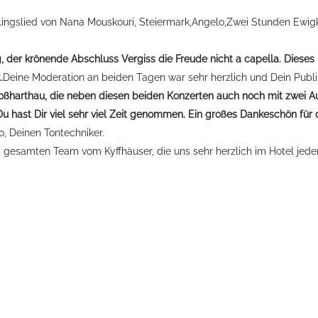
lingslied von Nana Mouskouri, Steiermark,Angelo,Zwei Stunden Ewigkei
 der krönende Abschluss Vergiss die Freude nicht a capella. Dieses Li
.
Deine Moderation an beiden Tagen war sehr herzlich und Dein Pub
n Großharthau, die neben diesen beiden Konzerten auch noch mit zw
u hast Dir viel sehr viel Zeit genommen. Ein großes Dankeschön für di
, Deinen Tontechniker.
gesamten Team vom Kyffhäuser, die uns sehr herzlich im Hotel jeden