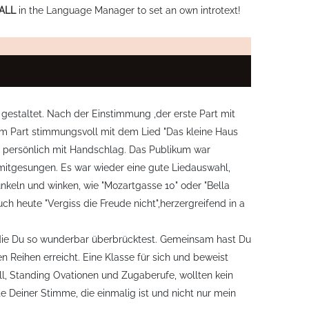
ALL
in the Language Manager to set an own introtext!
estaltet. Nach der Einstimmung ,der erste Part mit
m Part stimmungsvoll mit dem Lied "Das kleine Haus
z persönlich mit Handschlag. Das Publikum war
 mitgesungen. Es war wieder eine gute Liedauswahl,
unkeln und winken, wie "Mozartgasse 10" oder "Bella
ch heute "Vergiss die Freude nicht",herzergreifend in a
, die Du so wunderbar überbrücktest. Gemeinsam hast Du
 Reihen erreicht. Eine Klasse für sich und beweist
ll, Standing Ovationen und Zugaberufe, wollten kein
 Deiner Stimme, die einmalig ist und nicht nur mein