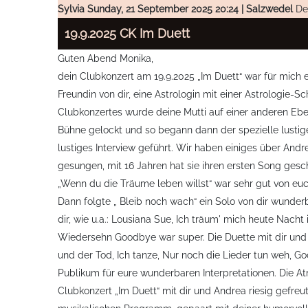
Sylvia
Sunday, 21 September 2025 20:24 | Salzwedel
De
19.9.2025 CK Im Duett
Guten Abend Monika,
dein Clubkonzert am 19.9.2025 „Im Duett“ war für mich 
Freundin von dir, eine Astrologin mit einer Astrologie-S
Clubkonzertes wurde deine Mutti auf einer anderen Eben
Bühne gelockt und so begann dann der spezielle lustig
lustiges Interview geführt. Wir haben einiges über Andr
gesungen, mit 16 Jahren hat sie ihren ersten Song gesc
„Wenn du die Träume leben willst“ war sehr gut von eu
Dann folgte „ Bleib noch wach“ ein Solo von dir wunde
dir, wie u.a.: Lousiana Sue, Ich träum' mich heute Nacht
Wiedersehn Goodbye war super. Die Duette mit dir und A
und der Tod, Ich tanze, Nur noch die Lieder tun weh,
Publikum für eure wunderbaren Interpretationen. Die At
Clubkonzert „Im Duett“ mit dir und Andrea riesig gefreu