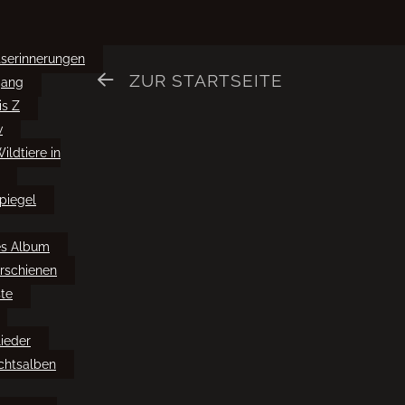
tserinnerungen
ZUR STARTSEITE
ang
is Z
w
ildtiere in
piegel
es Album
erschienen
te
lieder
chtsalben