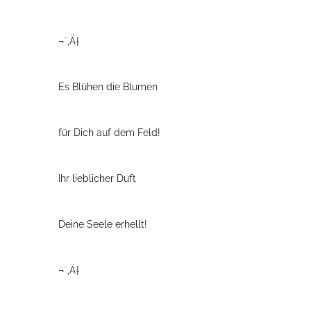
¬¨‚Ä†
Es Blühen die Blumen
für Dich auf dem Feld!
Ihr lieblicher Duft
Deine Seele erhellt!
¬¨‚Ä†