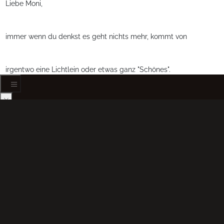
Liebe Moni,
immer wenn du denkst es geht nichts mehr, kommt von
irgentwo eine Lichtlein oder etwas ganz "Schönes".
Das war Deine Post ich habe mich sehr darüber gefreut,
HOME
BIOGRAPHY
sie kam in einem Augenblick wo ich dachte, nichts geht mehr.
PORTRAIT
CHILDHOOD MEMORIES
CAREER
Meine Krebs kranke Freundin mußte ins Krankenhaus, Umzug,
A - Z
DIASHOW
Auto aufgebrochen wenn dann alles auf einmal.
CLIPS
WILD ANIMALS