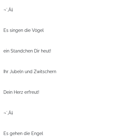
¬¨‚Ä†
Es singen die Vögel
ein Standchen Dir heut!
Ihr Jubeln und Zwitschern
Dein Herz erfreut!
¬¨‚Ä†
Es gehen die Engel